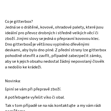
č
u
j
e
Co je gitterbox?
m
Jedná se o drátěné, kovové, ohradové palety, které jsou
e
ideální pro převoz drobných i středně velkých věcí či
zboží. Jinými slovy se jedná o přepravní kovovou klec.
ROH
Dno gitterboxů je většinou vyplněno dřevěnými
NA
deskami, aby bylo dno plné. Z přední strany lze gitterbox
STOHOVÁNÍ
OHRADOVÝCH
pohodlně otevřít a zavřít, případně zabezpečit zámky,
NÁSTAVEB
aby se k jejich obsahu nedostal žádný nepovolaný člověk
PLASTOVÝ
a nedošlo ke krádeži.
43
Kč
Novinka:
špiní se vám při přepravě zboží.
A potřebujete vyřešit víko či obal.
Tak v tom případě se na nás kontaktujte a my vám rádi