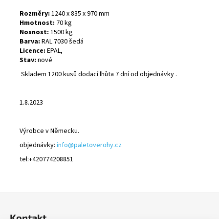
Rozměry:
1240 x 835 x 970 mm
Hmotnost:
70 kg
Nosnost:
1500 kg
Barva:
RAL 7030 šedá
Licence:
EPAL,
Stav:
nové
Skladem 1200 kusů dodací lhůta 7 dní od objednávky .
1.8.2023
Výrobce v Německu.
objednávky:
info@paletoverohy.cz
tel:+420774208851
Z
á
Kontakt