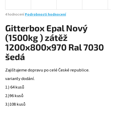
a
j
Průměrné
4 hodnocení
Podrobnosti hodnocení
í
hodnocení
produktu
Gitterbox Epal Nový
t
je
?
4,0
(1500kg ) zátěž
z
5
1200x800x970 Ral 7030
hvězdiček.
šedá
HLEDAT
Zajištujeme dopravu po celé České republice.
varianty dodání.
D
1.) 64 kusů
o
p
2.)96 kusů
o
3.)108 kusů
r
u